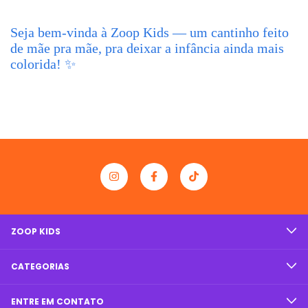
Seja bem-vinda à Zoop Kids — um cantinho feito
de mãe pra mãe, pra deixar a infância ainda mais
colorida! ✨
ZOOP KIDS
CATEGORIAS
ENTRE EM CONTATO