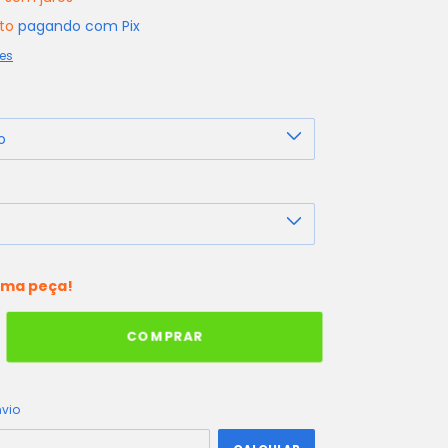
to
pagando com Pix
es
ima peça!
ALTERAR CEP
 CEP:
nvio