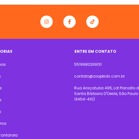
ORIAS
ENTRE EM CONTATO
has
5519983269131
s
contato@zoopkids.com.br
s
Rua Araçatuba 495, Lot Planalto d
Santa Bárbara D'Oeste, São Paulo
13454-410)
s
s
rios
Cantarola