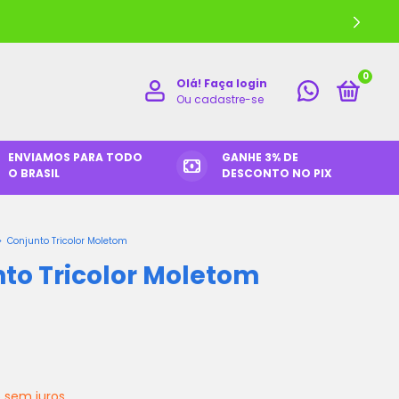
0
Olá!
Faça login
Ou cadastre-se
ENVIAMOS PARA TODO
GANHE 3% DE
O BRASIL
DESCONTO NO PIX
>
Conjunto Tricolor Moletom
to Tricolor Moletom
5
sem juros