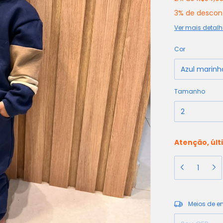
3% de descon
Ver mais detalh
Cor
Tamanho
Atenção, últ
Entregas para o
Meios de e