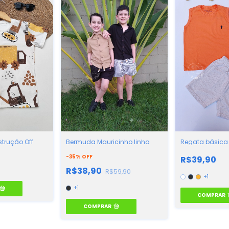
trução Off
Bermuda Mauricinho linho
Regata básica
-
35
%
OFF
R$39,90
R$38,90
R$59,90
+1
+1
COMPRAR
COMPRAR