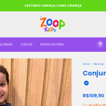
VESTINDO CRIANÇA COMO CRIANÇA
ALCINHAS
CUECAS
NOSSA HISTÓRIA
Início
>
Meninos
Conjun
R$109,90
2
x
de
R$54,9