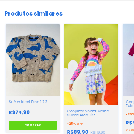
Produtos similares
Suéter tricot Dino 1 2 3
Conj
Tule
Conjunto Shorts Malha
R$74,90
-
20
Suede Arco-íris
R$
-
25
%
OFF
COMPRAR
2
x
d
R$89,90
R$119,90