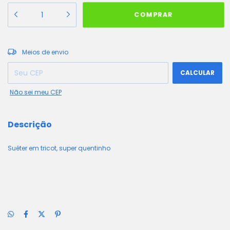
ALTERAR CEP
Entregas para o CEP:
Meios de envio
CALCULAR
Não sei meu CEP
Descrição
Suéter em tricot, super quentinho