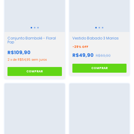
Conjunto Bambolê - Floral
Vestido Babado 3 Marias
Pop
-
29
%
OFF
R$109,90
R$49,90
R$69,90
2
x
de
R$54,95
sem juros
COMPRAR
COMPRAR