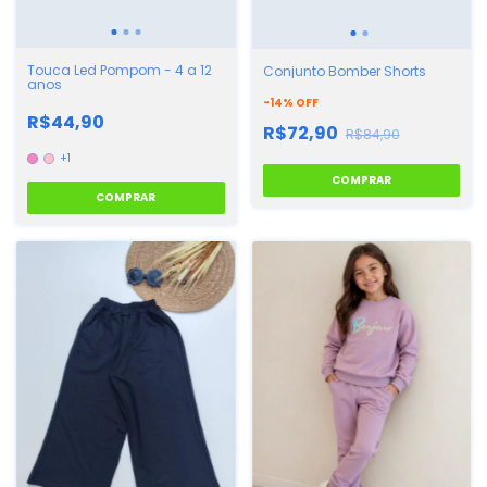
Touca Led Pompom - 4 a 12
Conjunto Bomber Shorts
anos
-
14
%
OFF
R$44,90
R$72,90
R$84,90
+1
COMPRAR
COMPRAR