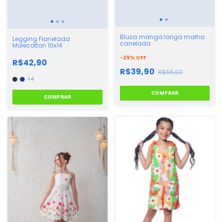
Blusa manga longa malha
Legging Flanelada
canelada
Molecotton 10x14
-
29
%
OFF
R$42,90
R$39,90
R$55,90
+4
COMPRAR
COMPRAR