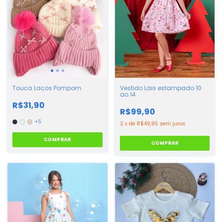
Vestido Lais estampado 10
Touca Laços Pompom
ao 14
R$31,90
R$99,90
+5
2
x
de
R$49,95
sem juros
COMPRAR
COMPRAR