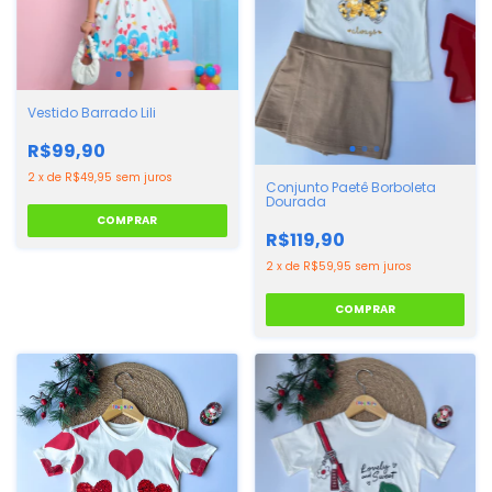
Vestido Barrado Lili
R$99,90
2
x
de
R$49,95
sem juros
Conjunto Paetê Borboleta
Dourada
COMPRAR
R$119,90
2
x
de
R$59,95
sem juros
COMPRAR