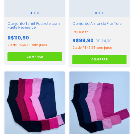
Conjunto Amor de Flor Tule
Conjunto Tshirt Pochete com
Paête Reversível
-
20
%
OFF
R$110,90
R$99,90
R$124,90
2
x
de
R$55,45
sem juros
2
x
de
R$49,95
sem juros
COMPRAR
COMPRAR