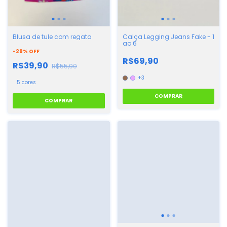
Blusa de tule com regata
Calça Legging Jeans Fake - 1
ao 6
-
29
%
OFF
R$69,90
R$39,90
R$55,90
+3
5 cores
COMPRAR
COMPRAR