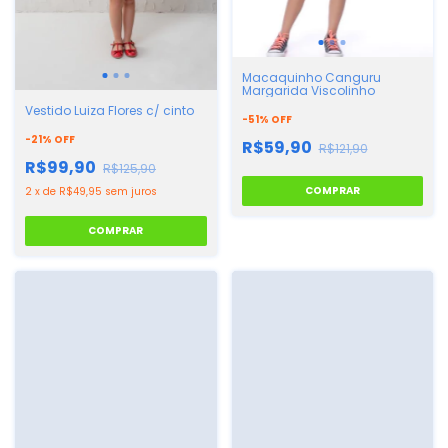
Macaquinho Canguru
Margarida Viscolinho
Vestido Luiza Flores c/ cinto
-
51
%
OFF
-
21
%
OFF
R$59,90
R$121,90
R$99,90
R$125,90
COMPRAR
2
x
de
R$49,95
sem juros
COMPRAR