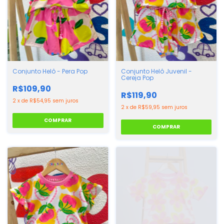
Conjunto Helô - Pera Pop
Conjunto Helô Juvenil -
Cereja Pop
R$109,90
R$119,90
2
x
de
R$54,95
sem juros
2
x
de
R$59,95
sem juros
COMPRAR
COMPRAR