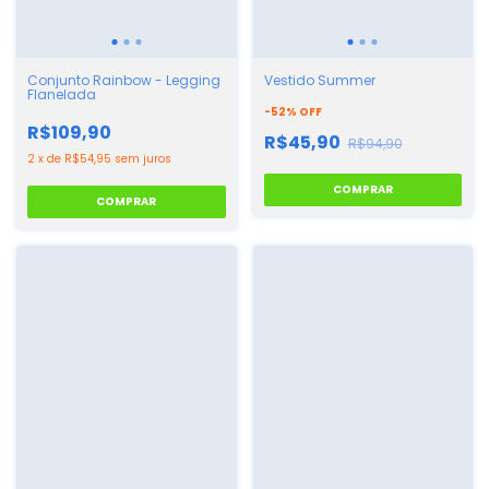
Conjunto Rainbow - Legging
Vestido Summer
Flanelada
-
52
%
OFF
R$109,90
R$45,90
R$94,90
2
x
de
R$54,95
sem juros
COMPRAR
COMPRAR