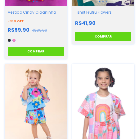
Vestido Cindy Ciganinha
Tshirt Frufru Flowers
-
33
%
OFF
R$41,90
R$59,90
R$89,90
COMPRAR
COMPRAR