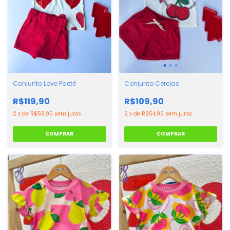
Conjunto Love Paetê
Conjunto Cerejas
R$119,90
R$109,90
2
x
de
R$59,95
sem juros
2
x
de
R$54,95
sem juros
COMPRAR
COMPRAR